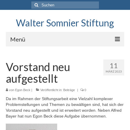
Suchen
nach:
Walter Somnier Stiftung
Menü
Unsere Stiftung
Vorstand neu
11
Stiftungszweck
MÄRZ 2023
aufgestellt
Geförderte Projekte
Archiv & Beiträge
von
Egon Beck
|
Veröffentlicht in:
Beiträge
|
0
Da im Rahmen der Stiftungsarbeit eine Vielzahl komplexer
Antrag auf Fördermittel
Problemstellungen und Themen zu bewältigen sind, hat sich der
Vorstand neu aufgestellt und ist erweitert worden. Neben Alfred
Kontakt
Bayer hat nun Egon Beck diese Aufgabe übernommen.