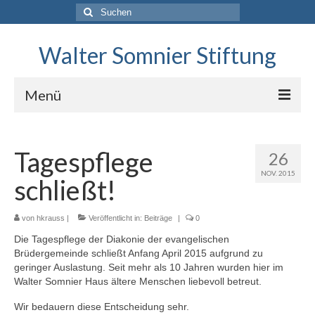
Suchen
nach:
Walter Somnier Stiftung
Menü
Unsere Stiftung
Tagespflege
26
Stiftungszweck
NOV. 2015
schließt!
Geförderte Projekte
Archiv & Beiträge
von
hkrauss
|
Veröffentlicht in:
Beiträge
|
0
Die Tagespflege der Diakonie der evangelischen
Antrag auf Fördermittel
Brüdergemeinde schließt Anfang April 2015 aufgrund zu
geringer Auslastung. Seit mehr als 10 Jahren wurden hier im
Kontakt
Walter Somnier Haus ältere Menschen liebevoll betreut.
Wir bedauern diese Entscheidung sehr.